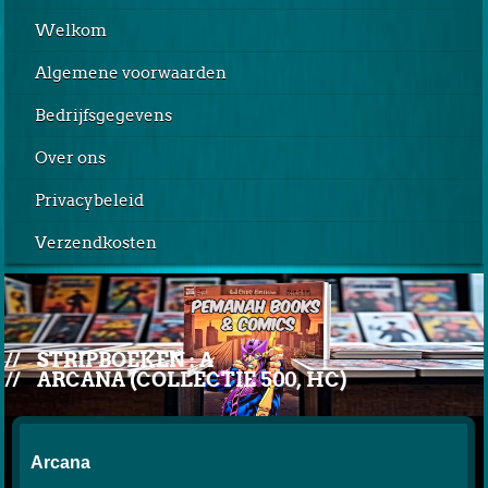
Welkom
Algemene voorwaarden
Bedrijfsgegevens
Over ons
Privacybeleid
Verzendkosten
//
STRIPBOEKEN : A
//
ARCANA (COLLECTIE 500, HC)
Arcana