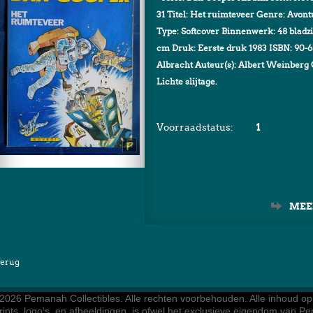
31 Titel: Het ruimteveer Genre: Avontu
Type: Softcover Binnenwerk: 48 bladzij
cm Druk: Eerste druk 1983 ISBN: 90-65
Albracht Auteur(s): Albert Weinberg C
Lichte slijtage.
Voorraadstatus:
1
MEE
erug
2026 Pemanah Collectibles. 
Alle rechten voorbehouden. Alle inhoud op d
ripts, logo's, en afbeeldingen, is ofwel het exclusieve eigendom van Pe