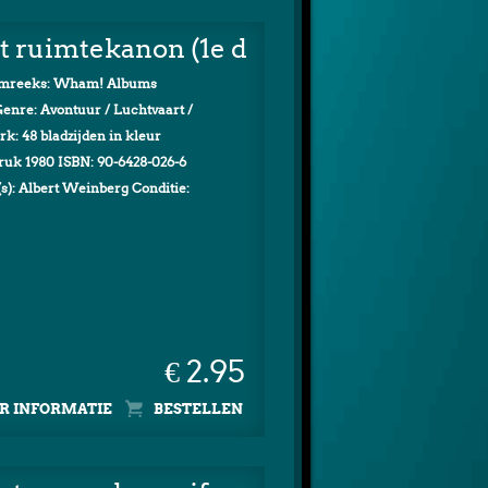
t ruimtekanon (1e druk)
umreeks: Wham! Albums
enre: Avontuur / Luchtvaart /
rk: 48 bladzijden in kleur
druk 1980 ISBN: 90-6428-026-6
s): Albert Weinberg Conditie:
€ 2.95
R INFORMATIE