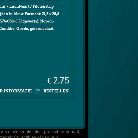
ur / Luchtvaart / Pilotenstrip
den in kleur Formaat: 21,8 x 28,8
74-050-3 Uitgever(s): Novedi-
onditie: Goede, gelezen staat.
€ 2.75
R INFORMATIE
eze site, zoals tekst, grafisch materiaal, 

manah Collectibles of van hun 
