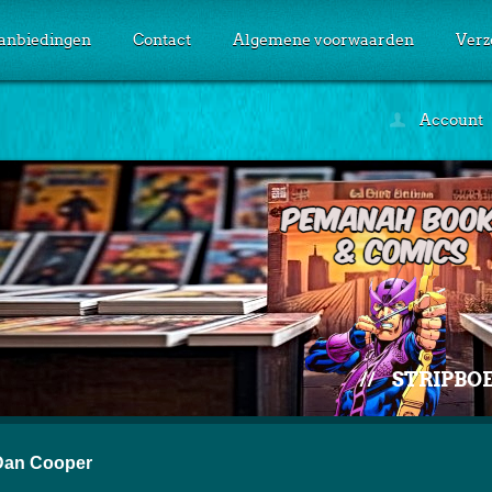
anbiedingen
Contact
Algemene voorwaarden
Verz
Account
//
STRIPBOE
Dan Cooper