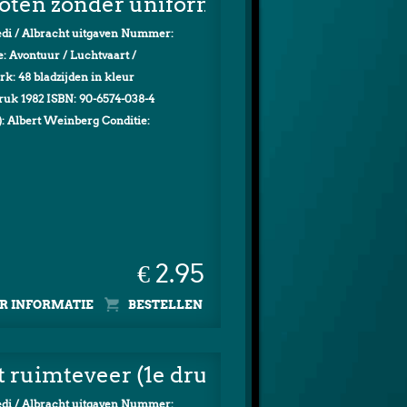
loten zonder uniform (1e druk)
di / Albracht uitgaven Nummer:
e: Avontuur / Luchtvaart /
rk: 48 bladzijden in kleur
druk 1982 ISBN: 90-6574-038-4
): Albert Weinberg Conditie:
€ 2.95
R INFORMATIE
t ruimteveer (1e druk)
di / Albracht uitgaven Nummer: