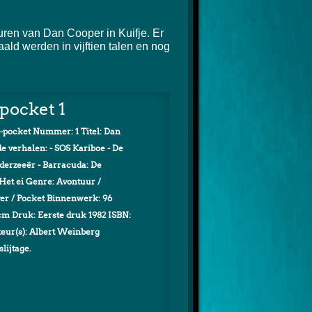
ren van Dan Cooper in Kuifje. Er
ld werden in vijftien talen en nog
pocket 1
-pocket Nummer: 1 Titel: Dan
de verhalen: - SOS Kariboe - De
nderzeeër - Barracuda: De
Het ei Genre: Avontuur /
over / Pocket Binnenwerk: 96
 cm Druk: Eerste druk 1982 ISBN:
teur(s): Albert Weinberg
slijtage.