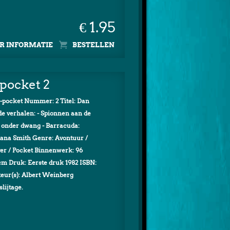
€ 1.95
R INFORMATIE
-pocket 2
-pocket Nummer: 2 Titel: Dan
de verhalen: - Spionnen aan de
t onder dwang - Barracuda:
ntana Smith Genre: Avontuur /
over / Pocket Binnenwerk: 96
 cm Druk: Eerste druk 1982 ISBN:
teur(s): Albert Weinberg
slijtage.