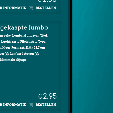
R INFORMATIE
e gekaapte Jumbo
reeks: Lombard uitgaven Titel:
Luchtvaart / Pilotenstrip Type:
n kleur Formaat: 21,8 x 28,7 cm
er(s): Lombard Auteur(s):
Minimale slijtage.
€ 2.95
R INFORMATIE