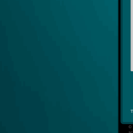
T
© 
sc