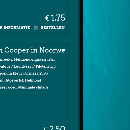
€ 1.75
R INFORMATIE
an Cooper in Noorwegen
reeks: Helmond uitgaven Titel:
uur / Luchtvaart / Pilotenstrip
jden in kleur Formaat: 21,8 x
en Uitgever(s): Helmond
Zeer goed. Minimale slijtage.
€ 2.50