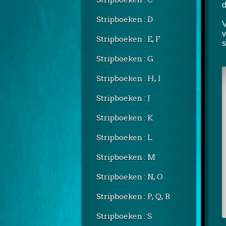
Stripboeken : C
d
Stripboeken : D
V
v
Stripboeken : E, F
s
Stripboeken : G
Stripboeken : H, I
Stripboeken : J
Stripboeken : K
Stripboeken : L
Stripboeken : M
Stripboeken : N, O
Stripboeken : P, Q, R
Stripboeken : S