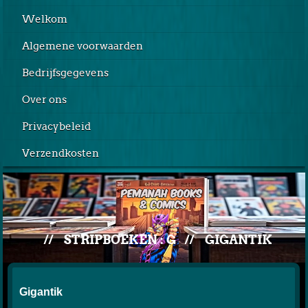
Welkom
Algemene voorwaarden
Bedrijfsgegevens
Over ons
Privacybeleid
Verzendkosten
//
STRIPBOEKEN : G
//
GIGANTIK
Gigantik