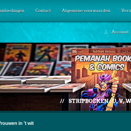
anbiedingen
Contact
Algemene voorwaarden
Verz
Account
//
STRIPBOEKEN : U, V, 
rouwen in 't wit