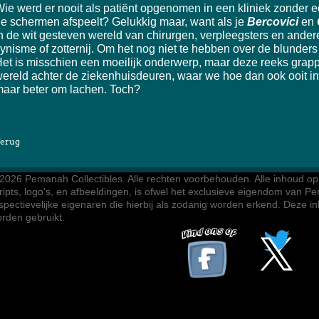
ie werd er nooit als patiënt opgenomen in een kliniek zonder ech
e schermen afspeelt? Gelukkig maar, want als je 
Bercovici
 en 
n de wit gesteven wereld van chirurgen, verpleegsters en ander
ynisme of zotternij. Om het nog niet te hebben over de blunders
et is misschien een moeilijk onderwerp, maar deze reeks grapp
ereld achter de ziekenhuisdeuren, waar we hoe dan ook ooit in 
aar beter om lachen. Toch?
erug
2026 Pemanah Collectibles. 
Alle rechten voorbehouden. Alle inhoud op d
ripts, logo's, en afbeeldingen, is ofwel het exclusieve eigendom van Pe
spectievelijke eigenaren die hierbij als zodanig worden erkend. Deze 