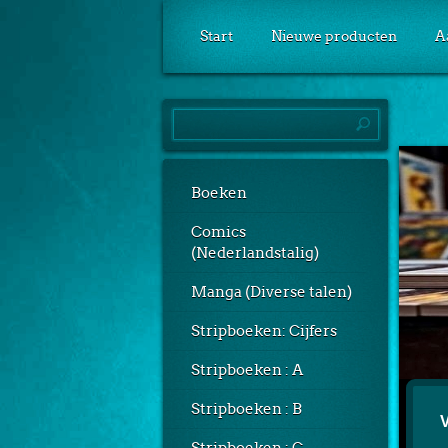
Start
Nieuwe producten
A
Boeken
Comics
(Nederlandstalig)
Manga (Diverse talen)
Stripboeken: Cijfers
Stripboeken : A
Stripboeken : B
V