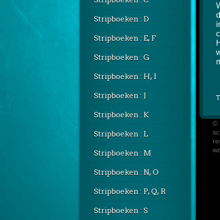
Stripboeken : C
W
d
Stripboeken : D
i
c
Stripboeken : E, F
H
w
Stripboeken : G
m
Stripboeken : H, I
Stripboeken : J
T
Stripboeken : K
© 
sc
Stripboeken : L
re
Stripboeken : M
Stripboeken : N, O
Stripboeken : P, Q, R
Stripboeken : S