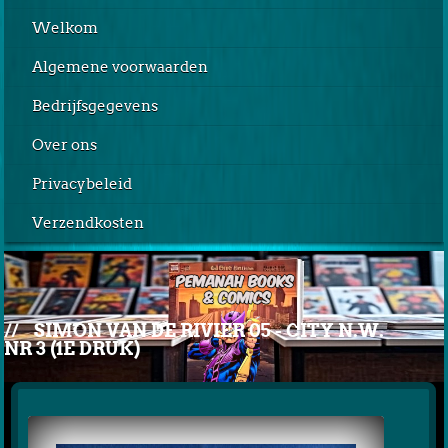
Welkom
Algemene voorwaarden
Bedrijfsgegevens
Over ons
Privacybeleid
Verzendkosten
//
SIMON VAN DE RIVIER 05 - CITY N.W.
NR 3 (1E DRUK)