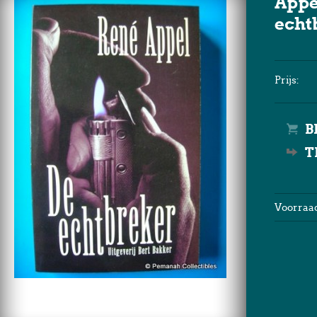
Appe
echt
Prijs:
T
Voorraad