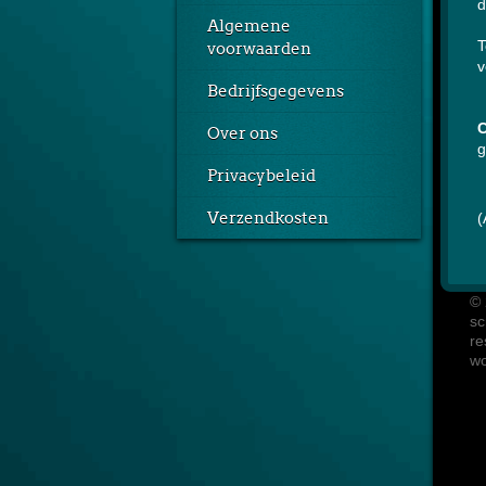
d
Algemene
T
voorwaarden
v
Bedrijfsgegevens
C
Over ons
g
Privacybeleid
Verzendkosten
(
© 
sc
re