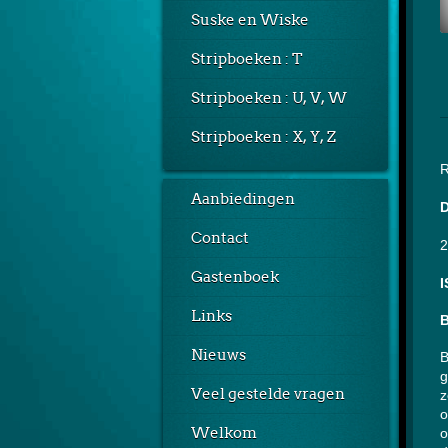
Suske en Wiske
Stripboeken : T
Stripboeken : U, V, W
Stripboeken : X, Y, Z
R
Aanbiedingen
Contact
2
Gastenboek
I
Links
B
Nieuws
B
g
Veel gestelde vragen
z
o
Welkom
o