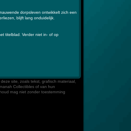
auwende dorpsleven ontwikkelt zich een
liezen, blijft lang onduidelijk.
titelblad. Verder niet in- of op
eze site, zoals tekst, grafisch materiaal, 

manah Collectibles of van hun 

inhoud mag niet zonder toestemming 
