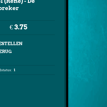
l (Rene) - De
breker
€ 3.75
ERUG
status:
1