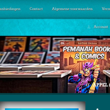
anbiedingen
Contact
Algemene voorwaarden
Verz
Account
//
APPEL 