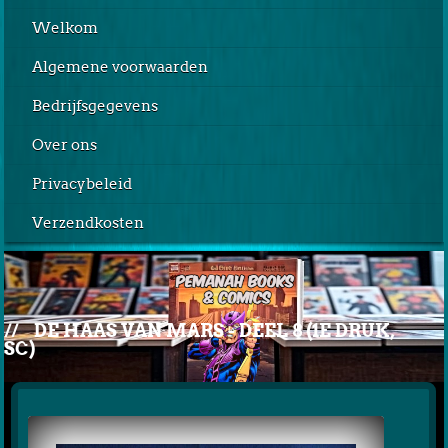
Welkom
Algemene voorwaarden
Bedrijfsgegevens
Over ons
Privacybeleid
Verzendkosten
//
DE HAAS VAN MARS - DEEL 8 (1E DRUK,
SC)