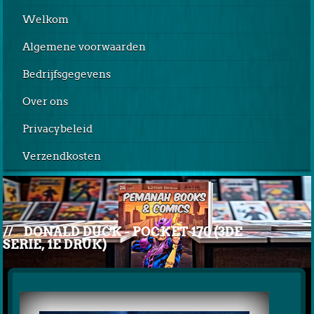
Welkom
Algemene voorwaarden
Bedrijfsgegevens
Over ons
Privacybeleid
Verzendkosten
//
DONALD DUCK - POCKET 170 (3DE
SERIE, 1E DRUK)