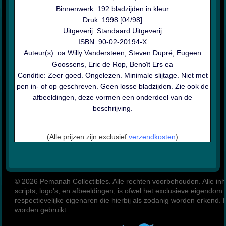
Binnenwerk: 192 bladzijden in kleur
Druk: 1998 [04/98]
Uitgeverij: Standaard Uitgeverij
ISBN: 90-02-20194-X
Auteur(s): oa Willy Vandersteen, Steven Dupré, Eugeen
Goossens, Eric de Rop, Benoît Ers ea
Conditie: Zeer goed. Ongelezen. Minimale slijtage. Niet met
pen in- of op geschreven. Geen losse bladzijden. Zie ook de
afbeeldingen, deze vormen een onderdeel van de
beschrijving.
(Alle prijzen zijn exclusief
verzendkosten
)
© 2026 Pemanah Collectibles. 
Alle rechten voorbehouden. Alle inho
scripts, logo's, en afbeeldingen, is ofwel het exclusieve eigendom
respectievelijke eigenaren die hierbij als zodanig worden erkend