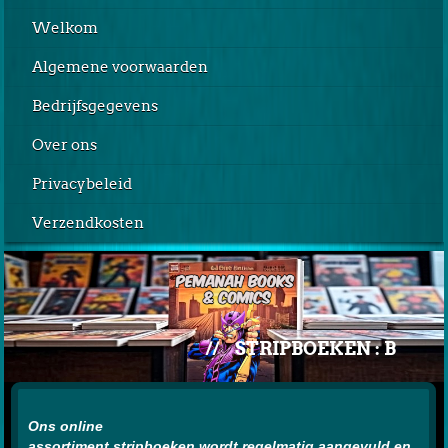
Welkom
Algemene voorwaarden
Bedrijfsgegevens
Over ons
Privacybeleid
Verzendkosten
//
STRIPBOEKEN : B
Ons online
assortiment stripboeken wordt regelmatig aangevuld en