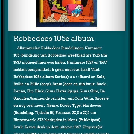
Robbedoes 105e album
Albumreeks: Robbedoes Bundelingen Nummer:
105 (bundeling van Robbedoes weekblad nrs 1525 t/m
1537 inclusief microverhalen. Nummers 1527 en 1537
hebben oorspronkelijk geen microverhaal) Titel:
Robbedoes 105e album Serie(s): o a : : Baard en Kale,
Bollie en Billie (gags), Bram Jager en zijn buur, Buck
Danny, Flip Flink, Guus Flater (gags), Guus Slim, De
Smurfen,Spannende verhalen van Oom Wim, Snoesje
en nog veel meer, Genre: Divers Type: Hardcover
(Bundeling, Tijdschrift) Formaat: 20,5 x 27,5 cm
Binnenwerk: 676 bladzijden in kleur (Pakketpost)
Druk: Eerste druk in deze uitgave 1967 Uitgever(s):