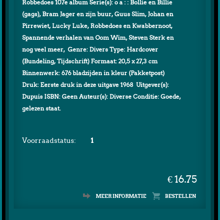
Robbedoes 107e album Serie(s): o a : : Bollie en Billie
(gags), Bram Jager en zijn buur, Guus Slim, Johan en
Pirrewiet, Lucky Luke, Robbedoes en Kwabbernoot,
Spannende verhalen van Oom Wim, Steven Sterk en
nog veel meer, Genre: Divers Type: Hardcover
(Bundeling, Tijdschrift) Formaat: 20,5 x 27,3 cm
Binnenwerk: 676 bladzijden in kleur (Pakketpost)
Druk: Eerste druk in deze uitgave 1968 Uitgever(s):
Dupuis ISBN: Geen Auteur(s): Diverse Conditie: Goede,
gelezen staat.
Voorraadstatus:
1
€ 16.75
MEER INFORMATIE