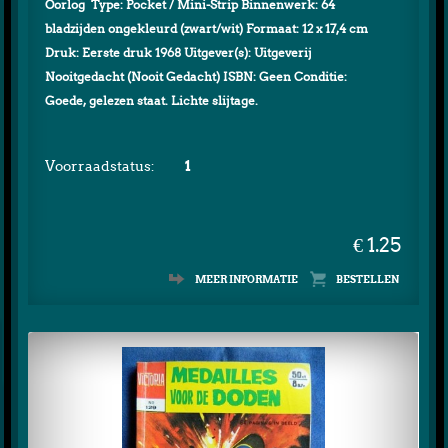
Oorlog Type: Pocket / Mini-Strip Binnenwerk: 64
bladzijden ongekleurd (zwart/wit) Formaat: 12 x 17,4 cm
Druk: Eerste druk 1968 Uitgever(s): Uitgeverij
Nooitgedacht (Nooit Gedacht) ISBN: Geen Conditie:
Goede, gelezen staat. Lichte slijtage.
Voorraadstatus:
1
€ 1.25
MEER INFORMATIE