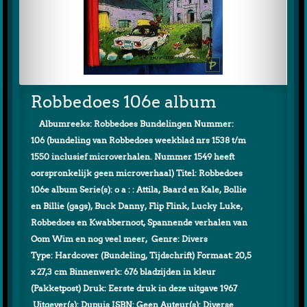
Robbedoes 106e album
Albumreeks: Robbedoes Bundelingen Nummer:
106 (bundeling van Robbedoes weekblad nrs 1538 t/m
1550 inclusief microverhalen. Nummer 1549 heeft
oorspronkelijk geen microverhaal) Titel: Robbedoes
106e album Serie(s): o a : : Attila, Baard en Kale, Bollie
en Billie (gags), Buck Danny, Flip Flink, Lucky Luke,
Robbedoes en Kwabbernoot, Spannende verhalen van
Oom Wim en nog veel meer, Genre: Divers
Type: Hardcover (Bundeling, Tijdschrift) Formaat: 20,5
x 27,3 cm Binnenwerk: 676 bladzijden in kleur
(Pakketpost) Druk: Eerste druk in deze uitgave 1967
Uitgever(s): Dupuis ISBN: Geen Auteur(s): Diverse