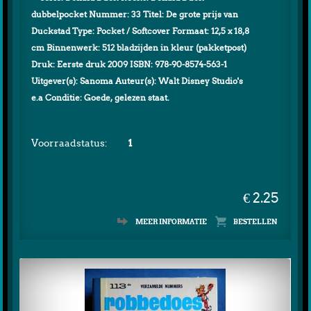
dubbelpocket Nummer: 33 Titel: De grote prijs van
Duckstad Type: Pocket / Softcover Formaat: 12,5 x 18,8
cm Binnenwerk: 512 bladzijden in kleur (pakketpost)
Druk: Eerste druk 2009 ISBN: 978-90-8574-563-1
Uitgever(s): Sanoma Auteur(s): Walt Disney Studio's
e.a Conditie: Goede, gelezen staat.
Voorraadstatus:
1
€ 2.25
MEER INFORMATIE