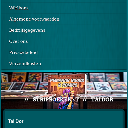
Welkom
Algemene voorwaarden
Bedrijfsgegevens
Over ons
Privacybeleid
Verzendkosten
//
STRIPBOEKEN : T
//
TAI DOR
Tai Dor