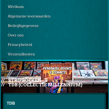
Welkom
Algemene voorwaarden
Bedrijfsgegevens
Over ons
Privacybeleid
Verzendkosten
//
STRIPBOEKEN : T
//
TDB (COLLECTIE MILLENNIUM)
TDB