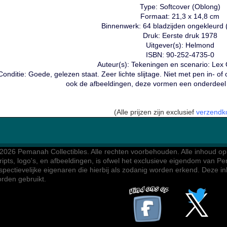
Type: Softcover (Oblong)
Formaat: 21,3 x 14,8 cm
Binnenwerk: 64 bladzijden ongekleurd (
Druk: Eerste druk 1978
Uitgever(s): Helmond
ISBN: 90-252-4735-0
Auteur(s): Tekeningen en scenario: Lex 
Conditie: Goede, gelezen staat. Zeer lichte slijtage. Niet met pen in- o
ook de afbeeldingen, deze vormen een onderdeel 
(Alle prijzen zijn exclusief
verzendk
2026 Pemanah Collectibles. 
Alle rechten voorbehouden. Alle inhoud op d
ripts, logo's, en afbeeldingen, is ofwel het exclusieve eigendom van Pe
spectievelijke eigenaren die hierbij als zodanig worden erkend. Deze 