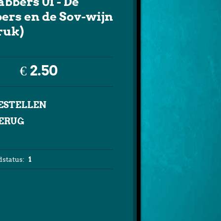
abbers 01 - De
ers en de Sov-wijn
ruk)
€ 2.50
ERUG
status:
1