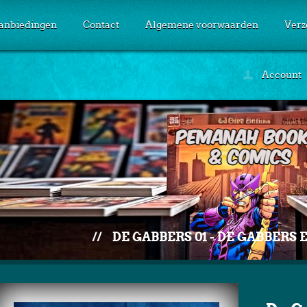
anbiedingen
Contact
Algemene voorwaarden
Verz
Account
//
DE GABBERS 01 - DE GABBERS 