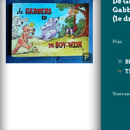
De G
Gabb
(1e d
Prijs:
T
Voorraad