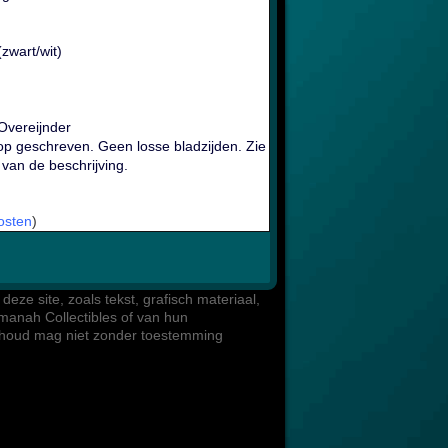
zwart/wit)
Overeijnder
f op geschreven. Geen losse bladzijden. Zie
van de beschrijving.
osten
)
eze site, zoals tekst, grafisch materiaal, 

manah Collectibles of van hun 

inhoud mag niet zonder toestemming 
