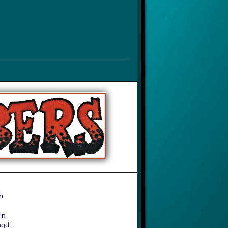
n
jn
ugd