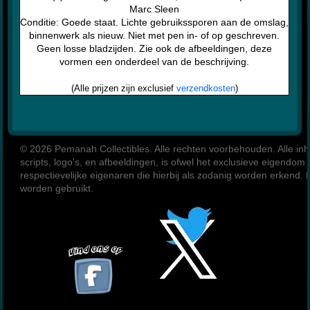
Marc Sleen
Conditie: Goede staat. Lichte gebruikssporen aan de omslag,
binnenwerk als nieuw. Niet met pen in- of op geschreven.
Geen losse bladzijden. Zie ook de afbeeldingen, deze
vormen een onderdeel van de beschrijving.
(Alle prijzen zijn exclusief
verzendkosten
)
© 2026 Pemanah Collectibles. 
Alle rechten voorbehouden. Alle inho
scripts, logo's, en afbeeldingen, is ofwel het exclusieve eigendom
respectievelijke eigenaren die hierbij als zodanig worden erkend