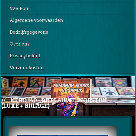
Welkom
Algemene voorwaarden
Bedrijfsgegevens
Over ons
Privacybeleid
Verzendkosten
//
NERO 140 - DE BLAUWE WOESTIJN
(LUXE + BIJLAGE)