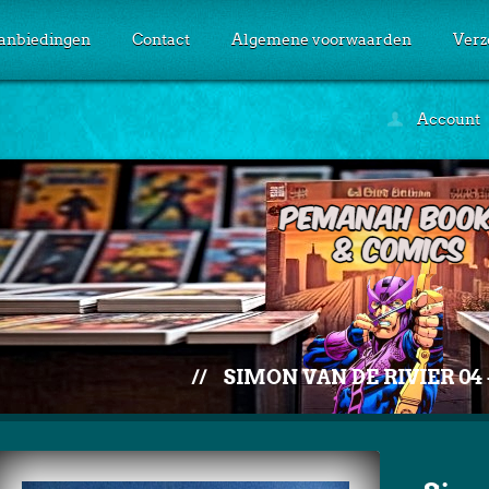
anbiedingen
Contact
Algemene voorwaarden
Verz
Account
//
SIMON VAN DE RIVIER 04 