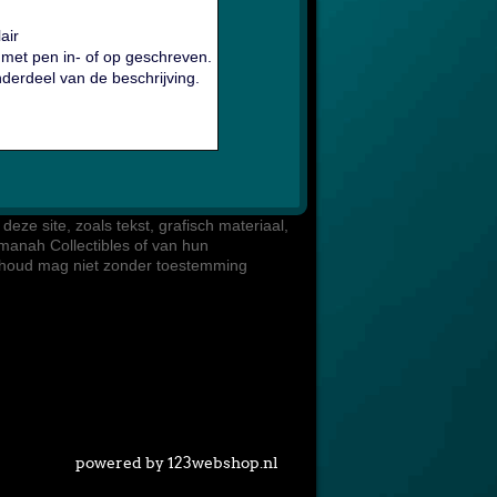
air
 met pen in- of op geschreven.
derdeel van de beschrijving.
)
eze site, zoals tekst, grafisch materiaal, 

manah Collectibles of van hun 

inhoud mag niet zonder toestemming 

powered by 123webshop.nl