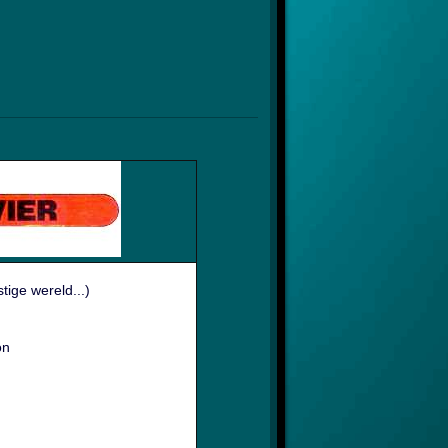
ige wereld...)
on