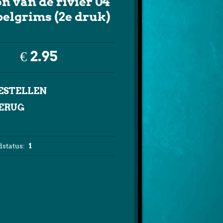
n van de rivier 04
 pelgrims (2e druk)
€ 2.95
ERUG
status:
1