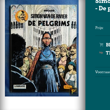
Simo
- De
Prijs:
T
Voorraad