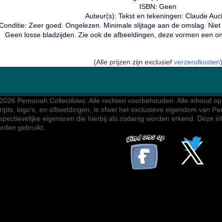
ISBN: Geen
Auteur(s): Tekst en t
ekeningen: Claude Aucl
Conditie: Zeer goed. Ongelezen. Minimale slijtage aan de omslag. Niet
Geen losse bladzijden. Zie ook de afbeeldingen, deze vormen een on
(Alle prijzen zijn exclusief
verzendkosten
2026 Pemanah Collectibles. 
Alle rechten voorbehouden. Alle inhoud op d
ripts, logo's, en afbeeldingen, is ofwel het exclusieve eigendom van Pe
spectievelijke eigenaren die hierbij als zodanig worden erkend. Deze 