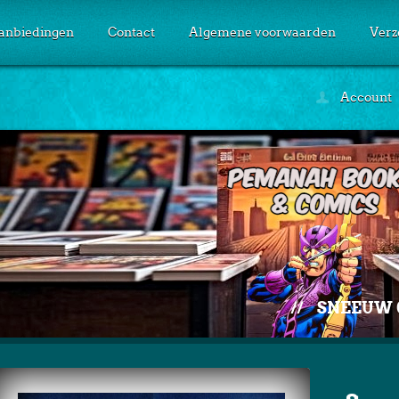
anbiedingen
Contact
Algemene voorwaarden
Verz
Account
//
SNEEUW 0