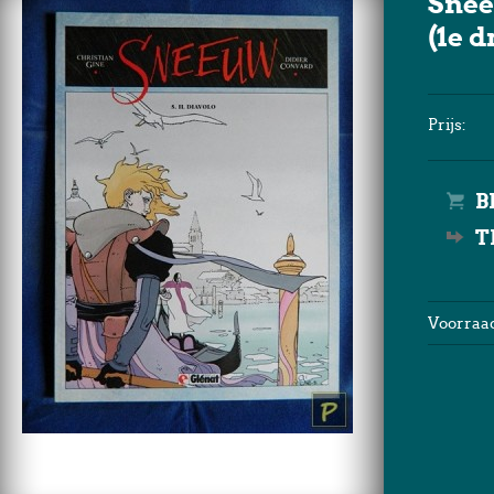
Snee
(1e d
Prijs:
T
Voorraad