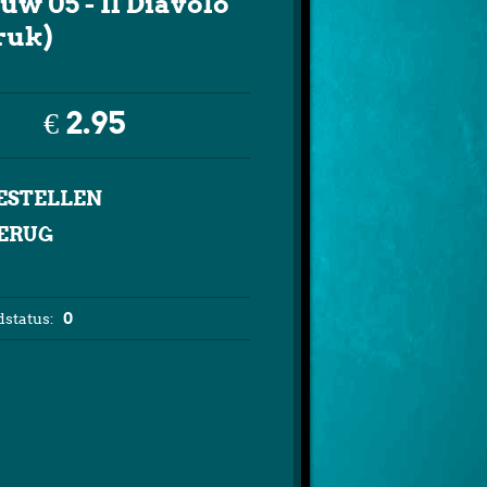
uw 05 - Il Diavolo
ruk)
€ 2.95
ERUG
status:
0