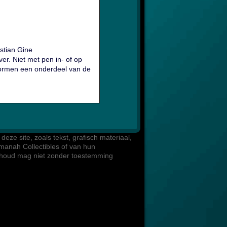
istian Gine
er. Niet met pen in- of op
vormen een onderdeel van de
)
eze site, zoals tekst, grafisch materiaal, 

manah Collectibles of van hun 

inhoud mag niet zonder toestemming 
