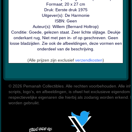
Formaat; 20 x 27 cm
Druk: Eerste druk 1975
Uitgever(s): De Harmonie
ISBN: Geen
Auteur(s): Willem (Bernard Holtrop)
Conditie: Goede, gelezen staat. Zeer lichte slijtage. Deukje
onderkant rug, Niet met pen in- of op geschreven. Geen
losse bladzijden. Zie ook de afbeeldingen, deze vormen een
onderdeel van de beschrijving.
(Alle prijzen zijn exclusief
verzendkosten
)
© 2026 Pemanah Collectibles. 
Alle rechten voorbehouden. Alle inho
scripts, logo's, en afbeeldingen, is ofwel het exclusieve eigendom
respectievelijke eigenaren die hierbij als zodanig worden erkend