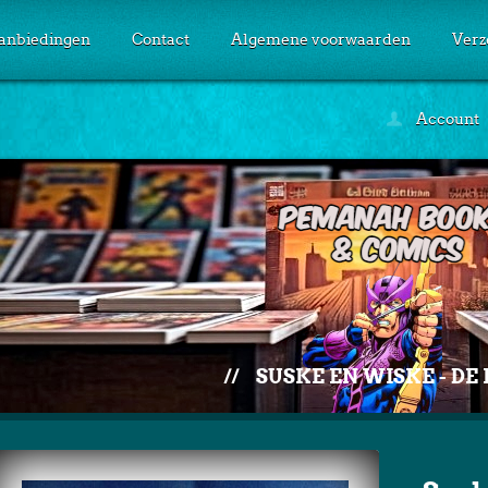
anbiedingen
Contact
Algemene voorwaarden
Verz
Account
//
SUSKE EN WISKE - DE