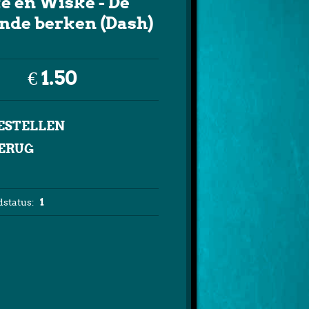
e en Wiske - De
nde berken (Dash)
€ 1.50
ERUG
status:
1