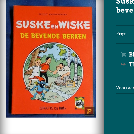
Susk
beve
Prijs:
T
Voorraad