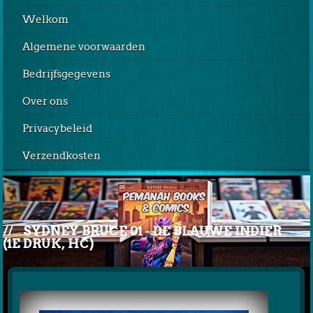
Welkom
Algemene voorwaarden
Bedrijfsgegevens
Over ons
Privacybeleid
Verzendkosten
//
SYDNEY BRUCE 01 - DE BLAUWE INDIER
(1E DRUK, HC)